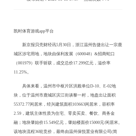
凯时体育游戏app平台
新京报贝壳财经讯5月30日，浙江温州告捷出让一宗鹿
城区涉宅用地，地块由保利发展（600048）&招商蛇口
（001979）联手斩获，成交总价17.299亿元，溢价率
11.25%。
具体来看，温州市中枢片区洪殿单位D-10、E-02地
块，位于温州市鹿城区滨江街谈黎一村，地盘出让面积
55372.77闲居米，经兴建筑面积103663闲居米，容积率
2.59，建筑主体性质为住宅、零卖买卖、餐饮、商务金
融；地块肇始价15.549亿元，肇始楼面价15000元/闲居米。
该地块流程36轮竞价，最终由温州保悦置业有限公司(简