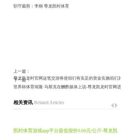
职守裁剪：李桐 尊龙凯时体育
上一篇：
尊龙凯龙时官网这笔交游将使咱们有实足的资金实施咱们其余的政
下一篇：
世界杯体育埃隆·马斯克在酬酢媒体上说-尊龙凯龙时官网进入(中
相关资讯
Related Articles
凯时体育游戏app平台最低报价0.60元/公斤-尊龙凯